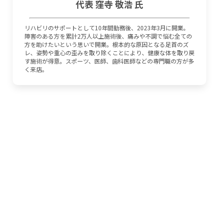
代表 窪寺 敬浩 氏
リハビリのサポートとして10年間勤務後、2023年3月に開業。
障害のある方を累計2万人以上施術後、痛みや不調で悩む全ての
方を助けたいという思いで開業。根本的な原因となる足首のズ
レ、姿勢や重心の歪みを取り除くことにより、健康な体を取り戻
す施術が得意。スポーツ、医師、歯科医師などの専門職の方が多
く来店。