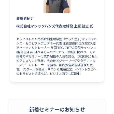
登壇者紹介
株式会社マジックハンズ代表取締役 上原 健志 氏
セラピストのための解剖生理学塾『からだ塾』/マジックハ
ンズ・セラピストアカデミー代表 柔道整復師 全米NSCA認
定パーソナルトレーナー 英国iTEC/CIBTAC国際ライセンス
(解剖生理学) 延べ４万人のセラピスト育成に関わり、その
指導力やセミナーは業界屈指の人気を誇る。 東京2020セル
ビアレスリング代表、その他メジャーリーグや女子サッカ
ーのチームトレーナーを務め、国内外含め現場経験も豊
富。 スクール６拠点・サロン６店舗経営、イベントなどへ
のセラピスト派遣など、ビジネス面でも活躍中。
新着セミナーのお知らせ