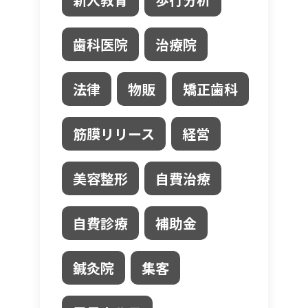
歯科医院
治療院
法律
物販
矯正歯科
筋膜リリース
経営
美容整形
自費治療
自費診療
補助金
鍼灸院
集客