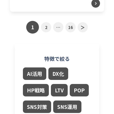
1
＞
2
…
16
特徴で絞る
AI活用
DX化
HP戦略
LTV
POP
SNS対策
SNS運用