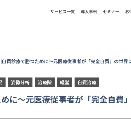
サービス一覧
導入事例
セミナー
お
23開催 |自費診療で勝つために～元医療従事者が「完全自費」の世界
発
姿勢分析
治療院
経営
自費治療
で勝つために～元医療従事者が「完全自費