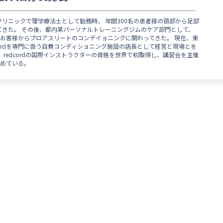
リニックで理学療法士として勤務時、 年間300名の患者様の頸部から足部
てきた。 その後、都内某パーソナルトレーニングジムのケア部門として、
一般のお客様からプロアスリートのコンデイョニングに関わってきた。 現在、東
cordを専門に扱う自費コンディショニング施設の店長として経営と現場とを
、redcordの国際インストラクターの資格を世界で初取得し、講習会を主催
に努めている。