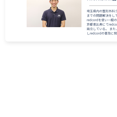
埼玉県内の整形外科ク
までの問題解決をし
redcordを使い
京都恵比寿にてred
両立している。 また
しredcordの普及