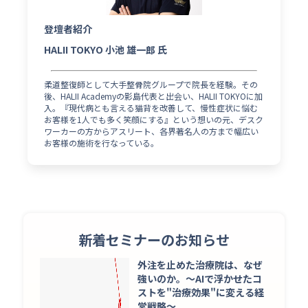
登壇者紹介
HALII TOKYO 小池 雄一郎 氏
柔道整復師として大手整骨院グループで院長を経験。その
後、HALII Academyの影島代表と出会い、HALII TOKYOに加
入。『現代病とも言える猫背を改善して、慢性症状に悩む
お客様を1人でも多く笑顔にする』という想いの元、デスク
ワーカーの方からアスリート、各界著名人の方まで幅広い
お客様の施術を行なっている。
新着セミナーのお知らせ
外注を止めた治療院は、なぜ
強いのか。〜AIで浮かせたコ
ストを"治療効果"に変える経
営戦略〜