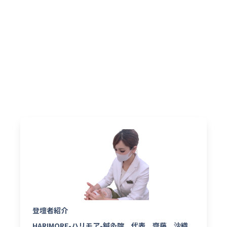
登壇者紹介
HARIMORE-ハリモア-鍼灸院 代表 齋藤 沙織