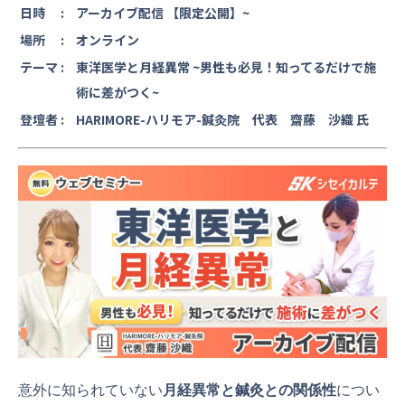
日時 :
アーカイブ配信 【限定公開】~
場所 :
オンライン
テーマ :
東洋医学と月経異常 ~男性も必見！知ってるだけで施
術に差がつく~
登壇者 :
HARIMORE-ハリモア-鍼灸院 代表 齋藤 沙織 氏
意外に知られていない
月経異常と鍼灸との関係性
につい