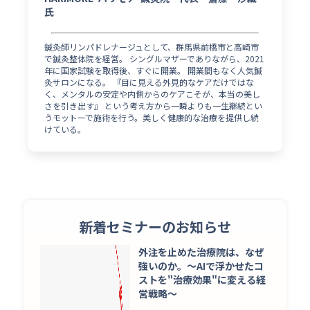
氏
鍼灸師リンパドレナージュとして、群馬県前橋市と高崎市
で鍼灸整体院を経営。 シングルマザーでありながら、2021
年に国家試験を取得後、すぐに開業。 開業間もなく人気鍼
灸サロンになる。 『目に見える外見的なケアだけではな
く、メンタルの安定や内側からのケアこそが、本当の美し
さを引き出す』 という考え方から一瞬よりも一生継続とい
うモットーで施術を行う。美しく健康的な治療を提供し続
けている。
新着セミナーのお知らせ
外注を止めた治療院は、なぜ
強いのか。〜AIで浮かせたコ
ストを"治療効果"に変える経
営戦略〜