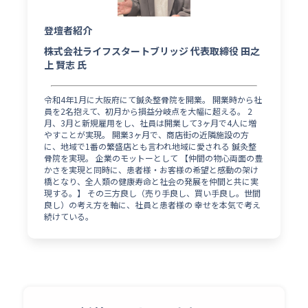
登壇者紹介
株式会社ライフスタートブリッジ 代表取締役 田之
上 賢志 氏
令和4年1月に大阪府にて鍼灸整骨院を開業。 開業時から社
員を2名抱えて、初月から損益分岐点を大幅に超える。 2
月、3月と新規雇用をし、社員は開業して3ヶ月で4人に増
やすことが実現。 開業3ヶ月で、商店街の近隣施設の方
に、地域で1番の繁盛店とも言われ地域に愛される 鍼灸整
骨院を実現。 企業のモットーとして 【仲間の物心両面の豊
かさを実現と同時に、患者様・お客様の希望と感動の架け
橋となり、全人類の健康寿命と社会の発展を仲間と共に実
現する。】 その三方良し（売り手良し、買い手良し。世間
良し）の考え方を軸に、社員と患者様の 幸せを本気で考え
続けている。