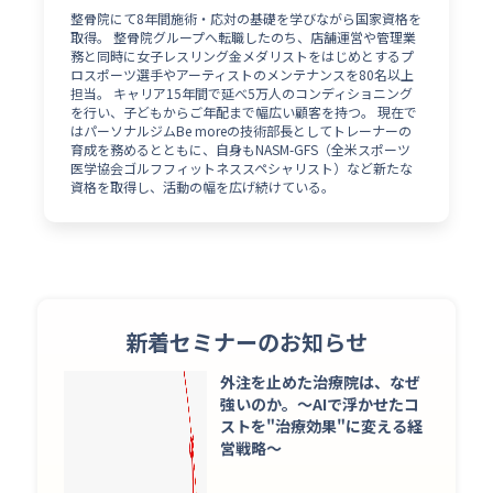
整骨院にて8年間施術・応対の基礎を学びながら国家資格を
取得。 整骨院グループへ転職したのち、店舗運営や管理業
務と同時に女子レスリング金メダリストをはじめとするプ
ロスポーツ選手やアーティストのメンテナンスを80名以上
担当。 キャリア15年間で延べ5万人のコンディショニング
を行い、子どもからご年配まで幅広い顧客を持つ。 現在で
はパーソナルジムBe moreの技術部長としてトレーナーの
育成を務めるとともに、自身もNASM-GFS（全米スポーツ
医学協会ゴルフフィットネススペシャリスト）など新たな
資格を取得し、活動の幅を広げ続けている。
新着セミナーのお知らせ
外注を止めた治療院は、なぜ
強いのか。〜AIで浮かせたコ
ストを"治療効果"に変える経
営戦略〜