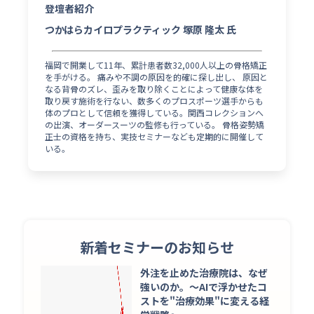
登壇者紹介
つかはらカイロプラクティック 塚原 隆太 氏
福岡で開業して11年、累計患者数32,000人以上の骨格矯正
を手がける。 痛みや不調の原因を的確に探し出し、 原因と
なる背骨のズレ、歪みを取り除くことによって健康な体を
取り戻す施術を行ない、数多くのプロスポーツ選手からも
体のプロとして信頼を獲得している。関西コレクションへ
の出演、オーダースーツの監修も行っている。 骨格姿勢矯
正士の資格を持ち、実技セミナーなども定期的に開催して
いる。
新着セミナーのお知らせ
外注を止めた治療院は、なぜ
強いのか。〜AIで浮かせたコ
ストを"治療効果"に変える経