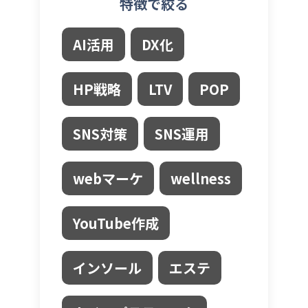
特徴で絞る
AI活用
DX化
HP戦略
LTV
POP
SNS対策
SNS運用
webマーケ
wellness
YouTube作成
インソール
エステ