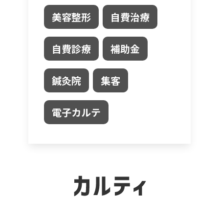
美容整形
自費治療
自費診療
補助金
鍼灸院
集客
電子カルテ