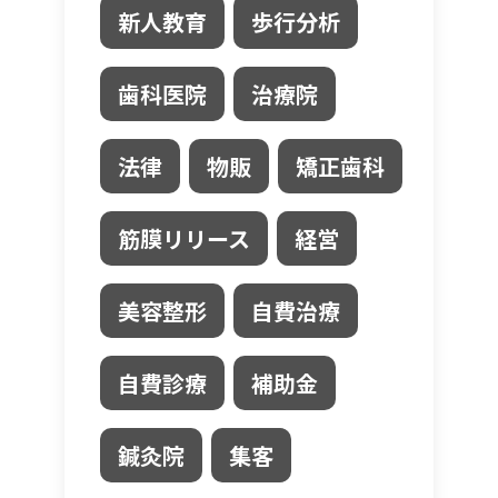
新人教育
歩行分析
歯科医院
治療院
法律
物販
矯正歯科
筋膜リリース
経営
美容整形
自費治療
自費診療
補助金
鍼灸院
集客