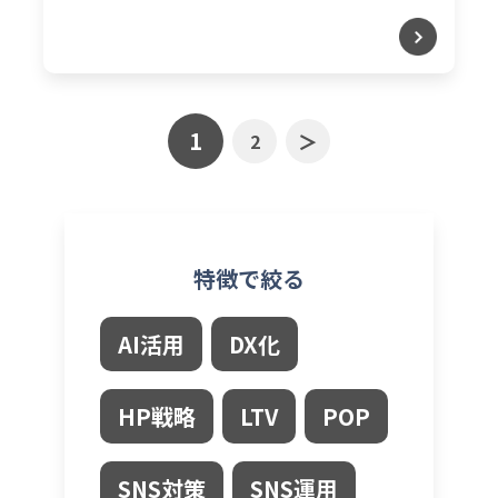
1
＞
2
特徴で絞る
AI活用
DX化
HP戦略
LTV
POP
SNS対策
SNS運用