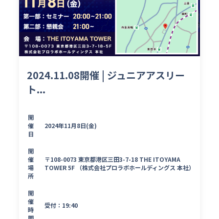
2024.11.08開催 | ジュニアアスリー
ト...
開
催
2024年11月8日(金)
日
開
催
〒108-0073 東京都港区三田3-7-18 THE ITOYAMA
場
TOWER 5F （株式会社プロラボホールディングス 本社）
所
開
催
受付：19:40
時
間