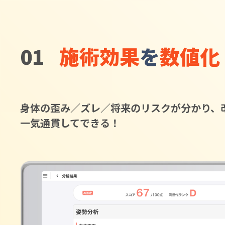
01
施術効果
を
数値化
身体の歪み／ズレ／将来のリスクが分かり、
一気通貫してできる！